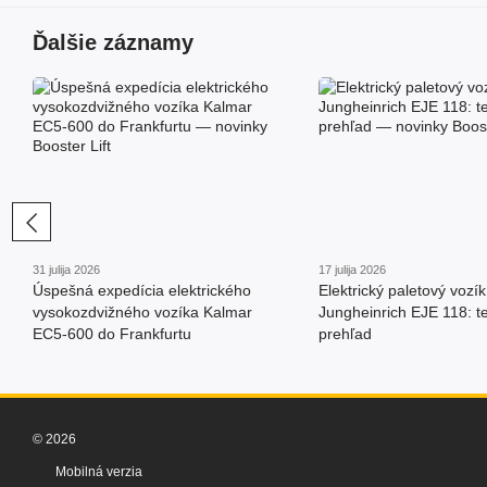
Ďalšie záznamy
31 julija 2026
17 julija 2026
Úspešná expedícia elektrického
Elektrický paletový vozík
vysokozdvižného vozíka Kalmar
Jungheinrich EJE 118: t
EC5-600 do Frankfurtu
prehľad
© 2026
Mobilná verzia