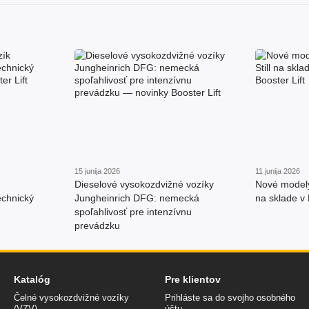
15 junija 2026
11 junija 2026
Dieselové vysokozdvižné vozíky
Nové modely 
echnický
Jungheinrich DFG: nemecká
na sklade v
spoľahlivosť pre intenzívnu
prevádzku
Katalóg
Pre klientov
Čelné vysokozdvižné vozíky
Prihláste sa do svojho osobného
(VZV)
účtu