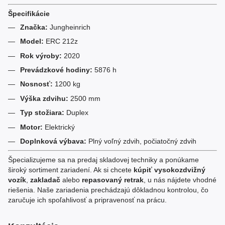
Špecifikácie
Značka:
Jungheinrich
Model:
ERC 212z
Rok výroby:
2020
Prevádzkové hodiny:
5876 h
Nosnosť:
1200 kg
Výška zdvihu:
2500 mm
Typ stožiara:
Duplex
Motor:
Elektrický
Doplnková výbava:
Plný voľný zdvih, počiatočný zdvih
Špecializujeme sa na predaj skladovej techniky a ponúkame
široký sortiment zariadení. Ak si chcete
kúpiť vysokozdvižný
vozík
,
zakladač
alebo
repasovaný retrak
, u nás nájdete vhodné
riešenia. Naše zariadenia prechádzajú dôkladnou kontrolou, čo
zaručuje ich spoľahlivosť a pripravenosť na prácu.