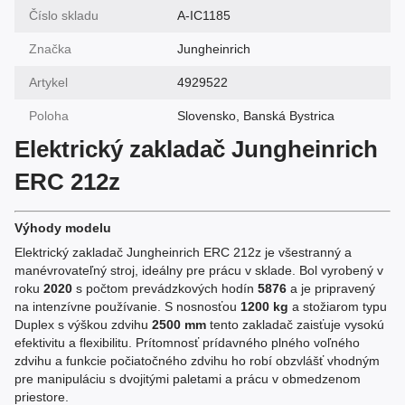
Číslo skladu
A-IC1185
Značka
Jungheinrich
Artykel
4929522
Poloha
Slovensko, Banská Bystrica
Elektrický zakladač Jungheinrich
ERC 212z
Výhody modelu
Elektrický zakladač Jungheinrich ERC 212z je všestranný a
manévrovateľný stroj, ideálny pre prácu v sklade. Bol vyrobený v
roku
2020
s počtom prevádzkových hodín
5876
a je pripravený
na intenzívne používanie. S nosnosťou
1200 kg
a stožiarom typu
Duplex s výškou zdvihu
2500 mm
tento zakladač zaisťuje vysokú
efektivitu a flexibilitu. Prítomnosť prídavného plného voľného
zdvihu a funkcie počiatočného zdvihu ho robí obzvlášť vhodným
pre manipuláciu s dvojitými paletami a prácu v obmedzenom
priestore.