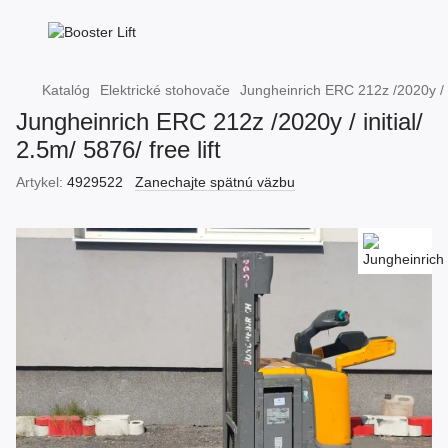
Katalóg
Elektrické stohovače
Jungheinrich ERC 212z /2020y / ini
Jungheinrich ERC 212z /2020y / initial/
2.5m/ 5876/ free lift
Artykel:
4929522
Zanechajte spätnú väzbu