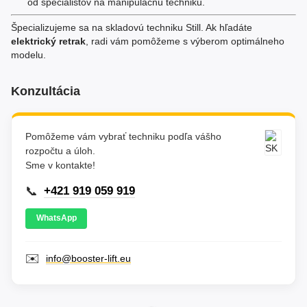
od špecialistov na manipulačnú techniku.
Špecializujeme sa na skladovú techniku Still. Ak hľadáte
elektrický retrak
, radi vám pomôžeme s výberom optimálneho
modelu.
Konzultácia
Pomôžeme vám vybrať techniku podľa vášho
rozpočtu a úloh.
Sme v kontakte!
📞
+421 919 059 919
WhatsApp
✉️
info@booster-lift.eu