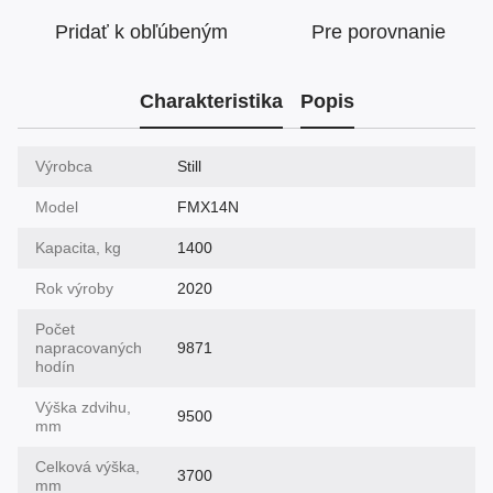
Pridať k obľúbeným
Pre porovnanie
Charakteristika
Popis
Výrobca
Still
Model
FMX14N
Kapacita, kg
1400
Rok výroby
2020
Počet
napracovaných
9871
hodín
Výška zdvihu,
9500
mm
Celková výška,
3700
mm