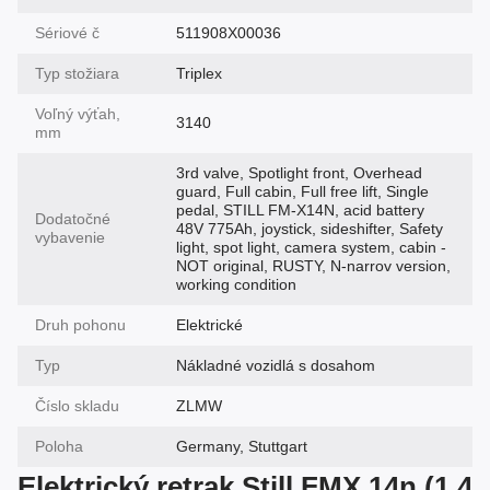
Sériové č
511908X00036
Typ stožiara
Triplex
Voľný výťah,
3140
mm
3rd valve, Spotlight front, Overhead
guard, Full cabin, Full free lift, Single
pedal, STILL FM-X14N, acid battery
Dodatočné
48V 775Ah, joystick, sideshifter, Safety
vybavenie
light, spot light, camera system, cabin -
NOT original, RUSTY, N-narrov version,
working condition
Druh pohonu
Elektrické
Typ
Nákladné vozidlá s dosahom
Číslo skladu
ZLMW
Poloha
Germany, Stuttgart
Elektrický retrak Still FMX 14n (1,4