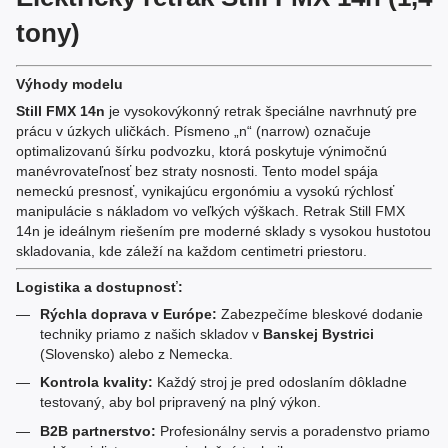
tony)
Výhody modelu
Still FMX 14n
je vysokovýkonný retrak špeciálne navrhnutý pre
prácu v úzkych uličkách. Písmeno „n“ (narrow) označuje
optimalizovanú šírku podvozku, ktorá poskytuje výnimočnú
manévrovateľnosť bez straty nosnosti. Tento model spája
nemeckú presnosť, vynikajúcu ergonómiu a vysokú rýchlosť
manipulácie s nákladom vo veľkých výškach. Retrak Still FMX
14n je ideálnym riešením pre moderné sklady s vysokou hustotou
skladovania, kde záleží na každom centimetri priestoru.
Logistika a dostupnosť:
Rýchla doprava v Európe:
Zabezpečíme bleskové dodanie
techniky priamo z našich skladov v
Banskej Bystrici
(Slovensko) alebo z Nemecka.
Kontrola kvality:
Každý stroj je pred odoslaním dôkladne
testovaný, aby bol pripravený na plný výkon.
B2B partnerstvo:
Profesionálny servis a poradenstvo priamo