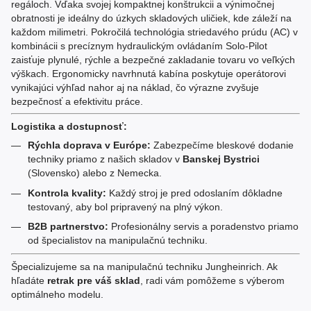
regáloch. Vďaka svojej kompaktnej konštrukcii a výnimočnej
obratnosti je ideálny do úzkych skladových uličiek, kde záleží na
každom milimetri. Pokročilá technológia striedavého prúdu (AC) v
kombinácii s precíznym hydraulickým ovládaním Solo-Pilot
zaisťuje plynulé, rýchle a bezpečné zakladanie tovaru vo veľkých
výškach. Ergonomicky navrhnutá kabína poskytuje operátorovi
vynikajúci výhľad nahor aj na náklad, čo výrazne zvyšuje
bezpečnosť a efektivitu práce.
Logistika a dostupnosť:
Rýchla doprava v Európe:
Zabezpečíme bleskové dodanie
techniky priamo z našich skladov v
Banskej Bystrici
(Slovensko) alebo z Nemecka.
Kontrola kvality:
Každý stroj je pred odoslaním dôkladne
testovaný, aby bol pripravený na plný výkon.
B2B partnerstvo:
Profesionálny servis a poradenstvo priamo
od špecialistov na manipulačnú techniku.
Špecializujeme sa na manipulačnú techniku Jungheinrich. Ak
hľadáte
retrak pre váš sklad
, radi vám pomôžeme s výberom
optimálneho modelu.