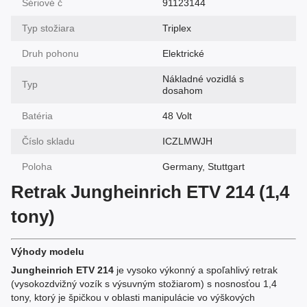
Sériové č
91123144
Typ stožiara
Triplex
Druh pohonu
Elektrické
Nákladné vozidlá s
Typ
dosahom
Batéria
48 Volt
Číslo skladu
ICZLMWJH
Poloha
Germany, Stuttgart
Retrak Jungheinrich ETV 214 (1,4
tony)
Výhody modelu
Jungheinrich ETV 214
je vysoko výkonný a spoľahlivý retrak
(vysokozdvižný vozík s výsuvným stožiarom) s nosnosťou 1,4
tony, ktorý je špičkou v oblasti manipulácie vo výškových