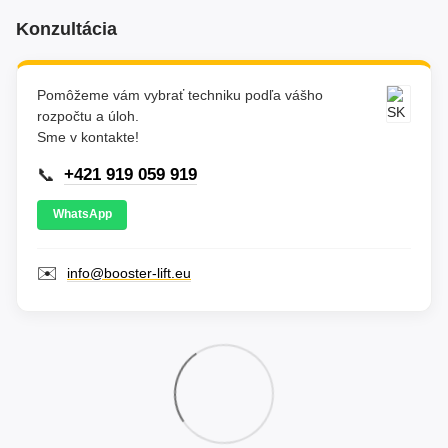
Konzultácia
Pomôžeme vám vybrať techniku podľa vášho
rozpočtu a úloh.
Sme v kontakte!
📞
+421 919 059 919
WhatsApp
✉️
info@booster-lift.eu