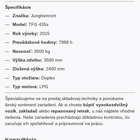
Špecifikácie
Značka:
Jungheinrich
Model:
TFG 435s
Rok výroby:
2015
Prevádzkové hodiny:
7988 h
Nosnosť:
3500 kg
Výška zdvihu:
3500 mm
Zložená výška:
2400 mm
Typ stožiara:
Duplex
Typ motora:
LPG
Špecializujeme sa na predaj skladovej techniky a ponúkame
široký sortiment zariadení. Ak si chcete
kúpiť vysokozdvižný
vozík
,
zakladač
alebo
repasovaný retrak
, u nás nájdete vhodné
riešenia. Naše zariadenia prechádzajú dôkladnou kontrolou, čo
zaručuje ich spoľahlivosť a pripravenosť na prácu.
Konzultácia