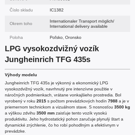
Číslo skladu
IC1382
Internationaler Transport möglich/
Okrem toho
International delivery available
Poloha
Poľsko, Oronsko
LPG vysokozdvižný vozík
Jungheinrich TFG 435s
Výhody modelu
Jungheinrich TFG 435s je výkonný a ekonomický LPG
vysokozdvižný vozík, navrhnutý pre intenzívne použitie v
náročných podmienkach, vrátane vonkajšieho prostredia. Bol
vyrobený v roku
2015
s počtom prevádzkových hodín
7988
a je v
priemernom technickom a vizuálnom stave. S nosnosťou
3500 kg
a výškou zdvihu
3500 mm
zaisťuje tento vozík vysokú
produktivitu. Jeho hydrostatický pohon zaručuje plynulý štart a
dynamické zrýchlenie, čo ho robí pohodlným a efektívnym v
prevádzke.