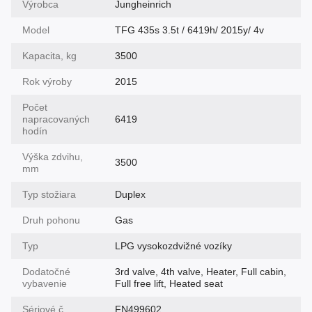
Výrobca
Jungheinrich
Model
TFG 435s 3.5t / 6419h/ 2015y/ 4v
Kapacita, kg
3500
Rok výroby
2015
Počet
napracovaných
6419
hodín
Výška zdvihu,
3500
mm
Typ stožiara
Duplex
Druh pohonu
Gas
Typ
LPG vysokozdvižné vozíky
Dodatočné
3rd valve, 4th valve, Heater, Full cabin,
vybavenie
Full free lift, Heated seat
Sériové č
FN499602