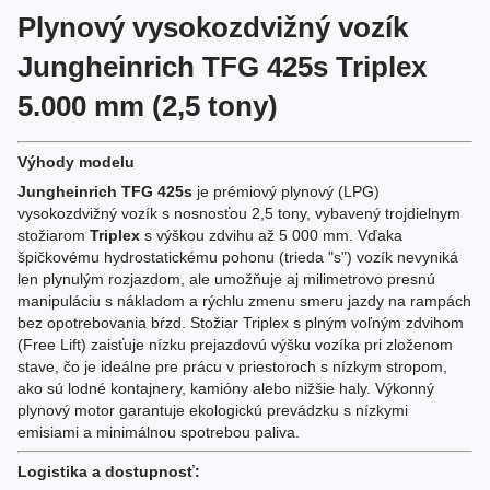
Plynový vysokozdvižný vozík
Jungheinrich TFG 425s Triplex
5.000 mm (2,5 tony)
Výhody modelu
Jungheinrich TFG 425s
je prémiový plynový (LPG)
vysokozdvižný vozík s nosnosťou 2,5 tony, vybavený trojdielnym
stožiarom
Triplex
s výškou zdvihu až 5 000 mm. Vďaka
špičkovému hydrostatickému pohonu (trieda "s") vozík nevyniká
len plynulým rozjazdom, ale umožňuje aj milimetrovo presnú
manipuláciu s nákladom a rýchlu zmenu smeru jazdy na rampách
bez opotrebovania bŕzd. Stožiar Triplex s plným voľným zdvihom
(Free Lift) zaisťuje nízku prejazdovú výšku vozíka pri zloženom
stave, čo je ideálne pre prácu v priestoroch s nízkym stropom,
ako sú lodné kontajnery, kamióny alebo nižšie haly. Výkonný
plynový motor garantuje ekologickú prevádzku s nízkymi
emisiami a minimálnou spotrebou paliva.
Logistika a dostupnosť: