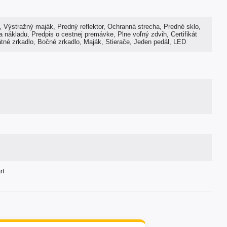
til, Výstražný maják, Predný reflektor, Ochranná strecha, Predné sklo,
 nákladu, Predpis o cestnej premávke, Plne voľný zdvih, Certifikát
né zrkadlo, Bočné zrkadlo, Maják, Stierače, Jeden pedál, LED
rt