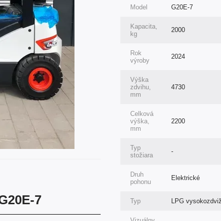
Model
G20E-7
Kapacita,
2000
kg
Rok
2024
výroby
Výška
zdvihu,
4730
mm
Celková
výška,
2200
mm
Typ
-
stožiara
Druh
Elektrické
pohonu
 G20E-7
Typ
LPG vysokozdviž
Vizuálny