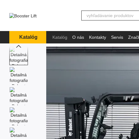
Перейти к основному контенту
Katalóg
Katalóg
O nás
Kontakty
Servis
Znač