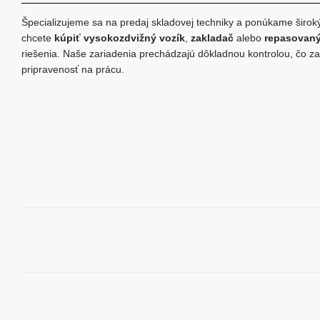
Špecializujeme sa na predaj skladovej techniky a ponúkame široký 
chcete
kúpiť vysokozdvižný vozík
,
zakladač
alebo
repasovaný
riešenia. Naše zariadenia prechádzajú dôkladnou kontrolou, čo zar
pripravenosť na prácu.