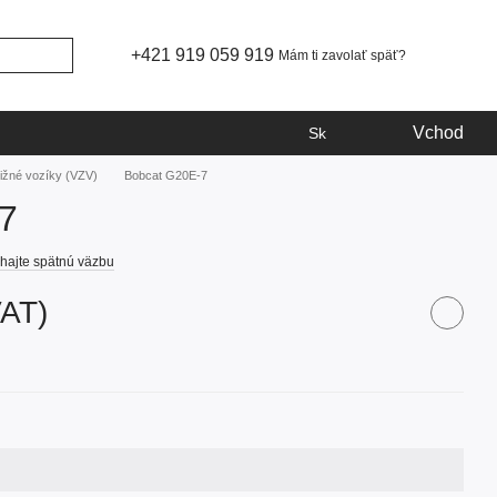
+421 919 059 919
Mám ti zavolať späť?
Vchod
Sk
ižné vozíky (VZV)
Bobcat G20E-7
7
hajte spätnú väzbu
VAT)