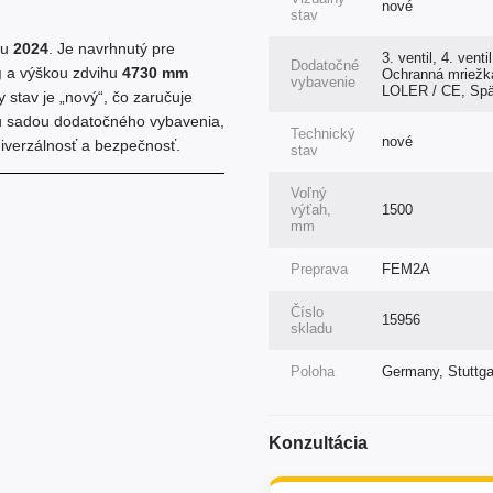
nové
stav
ku
2024
. Je navrhnutý pre
3. ventil, 4. ven
Dodatočné
g
a výškou zdvihu
4730 mm
Ochranná mriežka
vybavenie
LOLER / CE, Spät
y stav je „nový“, čo zaručuje
u sadou dodatočného vybavenia,
Technický
nové
niverzálnosť a bezpečnosť.
stav
Voľný
výťah,
1500
mm
Preprava
FEM2A
Číslo
15956
skladu
Poloha
Germany, Stuttga
Konzultácia