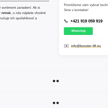
Pomôžeme vám vybrať techni
sortiment zariadení. Ak si
Sme v kontakte!
 retrak
, u nás nájdete vhodné
učuje ich spoľahlivosť a
📞
+421 919 059 919
WhatsApp
✉️
info@booster-lift.eu