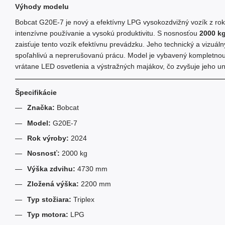
Výhody modelu
Bobcat G20E-7 je nový a efektívny LPG vysokozdvižný vozík z ro
intenzívne používanie a vysokú produktivitu. S nosnosťou
2000 k
zaisťuje tento vozík efektívnu prevádzku. Jeho technický a vizuáln
spoľahlivú a neprerušovanú prácu. Model je vybavený kompletno
vrátane LED osvetlenia a výstražných majákov, čo zvyšuje jeho u
Špecifikácie
Značka:
Bobcat
Model:
G20E-7
Rok výroby:
2024
Nosnosť:
2000 kg
Výška zdvihu:
4730 mm
Zložená výška:
2200 mm
Typ stožiara:
Triplex
Typ motora:
LPG