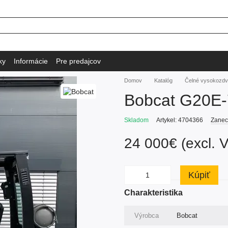
ky
Informácie
Pre predajcov
Domov
Katalóg
Čelné vysokozdv
Bobcat G20E-
Skladom
Artykel: 4704366
Zanec
24 000€ (excl. 
Kúpiť
Charakteristika
Výrobca
Bobcat