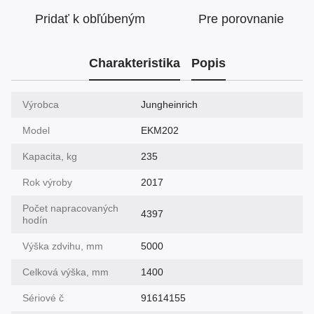
Pridať k obľúbeným
Pre porovnanie
Charakteristika
Popis
Výrobca
Jungheinrich
Model
EKM202
Kapacita, kg
235
Rok výroby
2017
Počet napracovaných
4397
hodín
Výška zdvihu, mm
5000
Celková výška, mm
1400
Sériové č
91614155