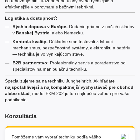
čo umožňuje plniť každodenné úlohy oveľa rýchlejšie a
efektívnejšie v porovnaní s bežnými rebríkmi.
Logistika a dostupnosť:
Rýchla doprava v Európe:
Dodanie priamo z našich skladov
v
Banskej Bystrici
alebo Nemecku.
Kontrola kvality:
Dôkladne sme testovali zdvíhací
mechanizmus, bezpečnostné systémy, elektroniku a batériu
— technika je vo vynikajúcom stave.
B2B partnerstvo:
Profesionálny servis a poradenstvo od
špecialistov na manipulačnú techniku.
Špecializujeme sa na techniku Jungheinrich. Ak hľadáte
najspoľahlivejší a najkompaktnejší vychystávač pre obchod
alebo sklad
, model EKM 202 je tou najlepšou voľbou pre vaše
podnikanie.
Konzultácia
Pomôžeme vám vybrať techniku podľa vášho