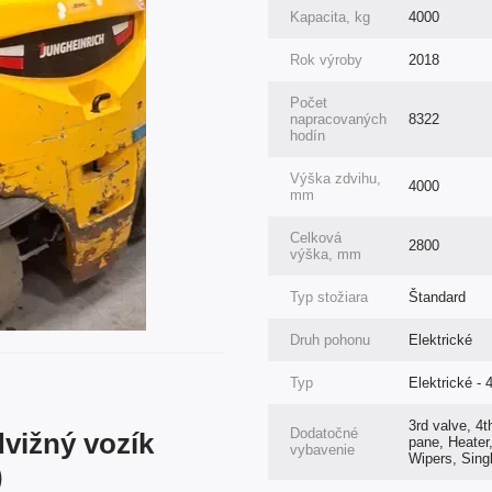
Kapacita, kg
4000
Rok výroby
2018
Počet
napracovaných
8322
hodín
Výška zdvihu,
4000
mm
Celková
2800
výška, mm
Typ stožiara
Štandard
Druh pohonu
Elektrické
Typ
Elektrické - 
3rd valve, 4t
Dodatočné
dvižný vozík
pane, Heater,
vybavenie
Wipers, Sing
)