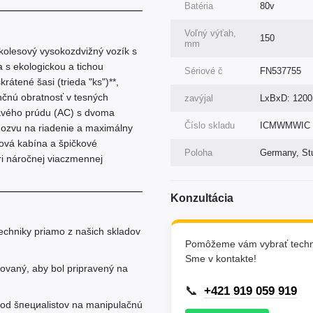
Batéria
80v
Voľný výťah,
150
mm
kolesový vysokozdvižný vozík s
a s ekologickou a tichou
Sériové č
FN537755
átené šasi (trieda "ks")**,
nčnú obratnosť v tesných
zavýjal
LxBxD: 120
iedavého prúdu (AC) s dvoma
Číslo skladu
ICMWMWIC
dozvu na riadenie a maximálny
iová kabína a špičkové
Poloha
Germany, Stu
i náročnej viaczmennej
Konzultácia
chniky priamo z našich skladov
Pomôžeme vám vybrať techni
Sme v kontakte!
tovaný, aby bol pripravený na
📞
+421 919 059 919
 od šпециаlistov na manipulačnú