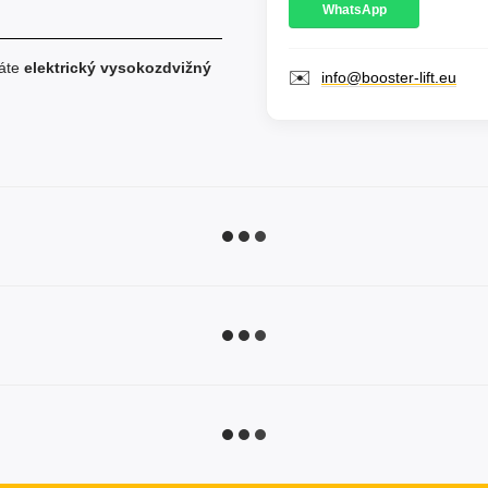
WhatsApp
dáte
elektrický vysokozdvižný
✉️
info@booster-lift.eu