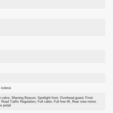
4 kolesá
h valve, Warning Beacon, Spotlight front, Overhead guard, Front
 Road Traffic Regulation, Full cabin, Full free lift, Rear view mirror,
le pedal