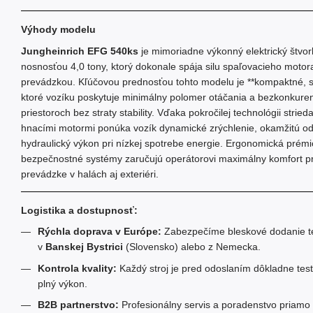
Výhody modelu
Jungheinrich EFG 540ks
je mimoriadne výkonný elektrický štvor
nosnosťou 4,0 tony, ktorý dokonale spája silu spaľovacieho motor
prevádzkou. Kľúčovou prednosťou tohto modelu je **kompaktné, skr
ktoré vozíku poskytuje minimálny polomer otáčania a bezkonkure
priestoroch bez straty stability. Vďaka pokročilej technológii str
hnacími motormi ponúka vozík dynamické zrýchlenie, okamžitú o
hydraulický výkon pri nízkej spotrebe energie. Ergonomická prém
bezpečnostné systémy zaručujú operátorovi maximálny komfort pr
prevádzke v halách aj exteriéri.
Logistika a dostupnosť:
Rýchla doprava v Európe:
Zabezpečíme bleskové dodanie te
v
Banskej Bystrici
(Slovensko) alebo z Nemecka.
Kontrola kvality:
Každý stroj je pred odoslaním dôkladne tes
plný výkon.
B2B partnerstvo:
Profesionálny servis a poradenstvo priamo