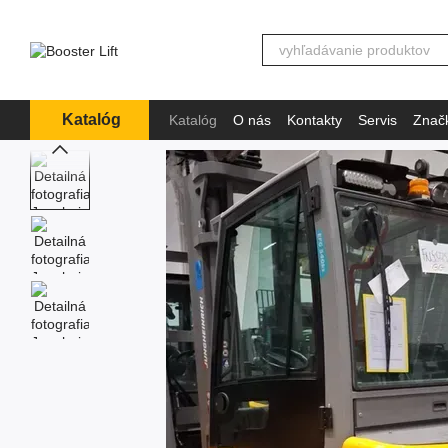
Перейти к основному контенту
Katalóg
Katalóg
O nás
Kontakty
Servis
Znač