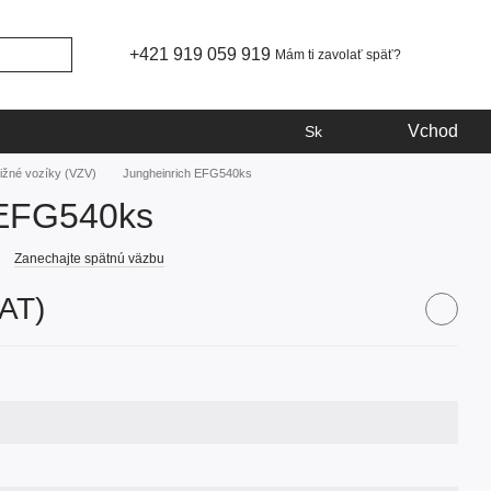
+421 919 059 919
Mám ti zavolať späť?
Vchod
Sk
ižné vozíky (VZV)
Jungheinrich EFG540ks
 EFG540ks
Zanechajte spätnú väzbu
VAT)