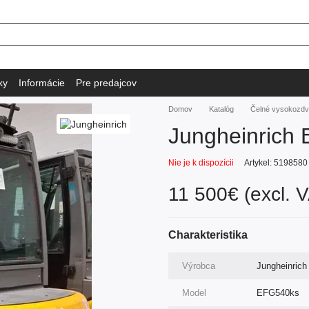
ky
Informácie
Pre predajcov
Domov
Katalóg
Čelné vysokozdv
Jungheinrich
Nie je k dispozícii
Artykel: 5198580
11 500€ (excl. 
Charakteristika
Výrobca
Jungheinrich
Model
EFG540ks