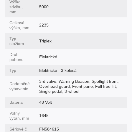
Výška
zdvihu,
5000
mm
Celková
2235
výška, mm
Typ
Triplex
stožiara
Druh
Elektrické
pohonu
Typ
Elektrické - 3 kolesá
3rd valve, Warning Beacon, Spotlight front,
Dodatočné
Overhead guard, Front pane, Full free lift,
vybavenie
Single pedal, 3-wheel
Batéria
48 Volt
Voľný
1645
výťah, mm
Sériové č
FN584615