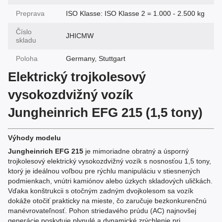
Preprava
ISO Klasse: ISO Klasse 2 = 1.000 - 2.500 kg
Číslo
JHICMW
skladu
Poloha
Germany, Stuttgart
Elektrický trojkolesový
vysokozdvižný vozík
Jungheinrich EFG 215 (1,5 tony)
Výhody modelu
Jungheinrich EFG 215
je mimoriadne obratný a úsporný
trojkolesový elektrický vysokozdvižný vozík s nosnosťou 1,5 tony,
ktorý je ideálnou voľbou pre rýchlu manipuláciu v stiesnených
podmienkach, vnútri kamiónov alebo úzkych skladových uličkách.
Vďaka konštrukcii s otočným zadným dvojkolesom sa vozík
dokáže otočiť prakticky na mieste, čo zaručuje bezkonkurenčnú
manévrovateľnosť. Pohon striedavého prúdu (AC) najnovšej
generácie poskytuje plynulé a dynamické zrýchlenie pri