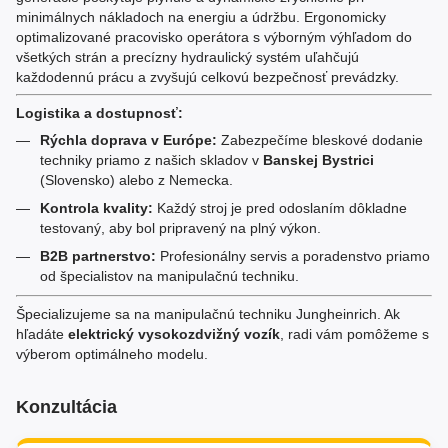
minimálnych nákladoch na energiu a údržbu. Ergonomicky
optimalizované pracovisko operátora s výborným výhľadom do
všetkých strán a precízny hydraulický systém uľahčujú
každodennú prácu a zvyšujú celkovú bezpečnosť prevádzky.
Logistika a dostupnosť:
Rýchla doprava v Európe:
Zabezpečíme bleskové dodanie
techniky priamo z našich skladov v
Banskej Bystrici
(Slovensko) alebo z Nemecka.
Kontrola kvality:
Každý stroj je pred odoslaním dôkladne
testovaný, aby bol pripravený na plný výkon.
B2B partnerstvo:
Profesionálny servis a poradenstvo priamo
od špecialistov na manipulačnú techniku.
Špecializujeme sa na manipulačnú techniku Jungheinrich. Ak
hľadáte
elektrický vysokozdvižný vozík
, radi vám pomôžeme s
výberom optimálneho modelu.
Konzultácia