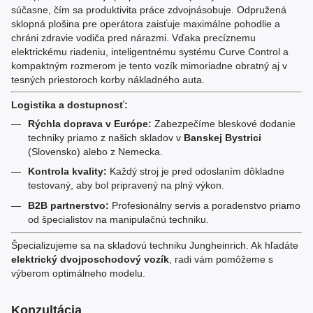
súčasne, čím sa produktivita práce zdvojnásobuje. Odpružená
sklopná plošina pre operátora zaisťuje maximálne pohodlie a
chráni zdravie vodiča pred nárazmi. Vďaka precíznemu
elektrickému riadeniu, inteligentnému systému Curve Control a
kompaktným rozmerom je tento vozík mimoriadne obratný aj v
tesných priestoroch korby nákladného auta.
Logistika a dostupnosť:
Rýchla doprava v Európe:
Zabezpečíme bleskové dodanie
techniky priamo z našich skladov v
Banskej Bystrici
(Slovensko) alebo z Nemecka.
Kontrola kvality:
Každý stroj je pred odoslaním dôkladne
testovaný, aby bol pripravený na plný výkon.
B2B partnerstvo:
Profesionálny servis a poradenstvo priamo
od špecialistov na manipulačnú techniku.
Špecializujeme sa na skladovú techniku Jungheinrich. Ak hľadáte
elektrický dvojposchodový vozík
, radi vám pomôžeme s
výberom optimálneho modelu.
Konzultácia