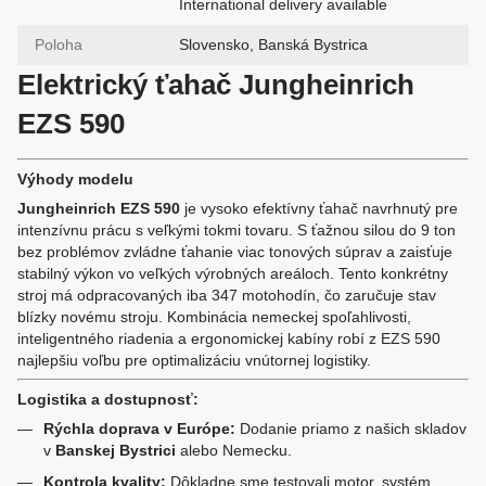
International delivery available
Poloha
Slovensko, Banská Bystrica
Elektrický ťahač Jungheinrich
EZS 590
Výhody modelu
Jungheinrich EZS 590
je vysoko efektívny ťahač navrhnutý pre
intenzívnu prácu s veľkými tokmi tovaru. S ťažnou silou do 9 ton
bez problémov zvládne ťahanie viac tonových súprav a zaisťuje
stabilný výkon vo veľkých výrobných areáloch. Tento konkrétny
stroj má odpracovaných iba 347 motohodín, čo zaručuje stav
blízky novému stroju. Kombinácia nemeckej spoľahlivosti,
inteligentného riadenia a ergonomickej kabíny robí z EZS 590
najlepšiu voľbu pre optimalizáciu vnútornej logistiky.
Logistika a dostupnosť:
Rýchla doprava v Európe:
Dodanie priamo z našich skladov
v
Banskej Bystrici
alebo Nemecku.
Kontrola kvality:
Dôkladne sme testovali motor, systém