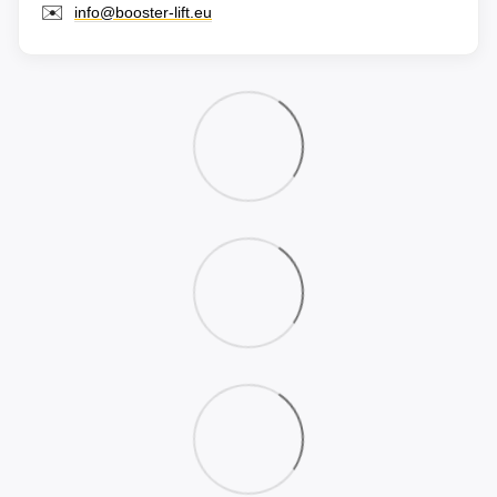
✉️
info@booster-lift.eu