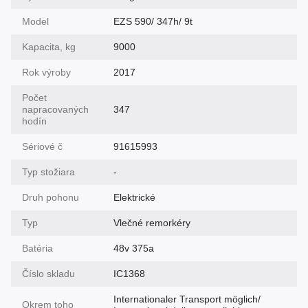
Model
EZS 590/ 347h/ 9t
Kapacita, kg
9000
Rok výroby
2017
Počet
napracovaných
347
hodín
Sériové č
91615993
Typ stožiara
-
Druh pohonu
Elektrické
Typ
Vlečné remorkéry
Batéria
48v 375a
Číslo skladu
IC1368
Internationaler Transport möglich/
Okrem toho