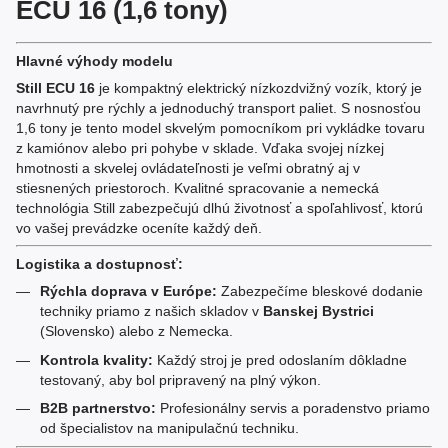
ECU 16 (1,6 tony)
Hlavné výhody modelu
Still ECU 16
je kompaktný elektrický nízkozdvižný vozík, ktorý je
navrhnutý pre rýchly a jednoduchý transport paliet. S nosnosťou
1,6 tony je tento model skvelým pomocníkom pri vykládke tovaru
z kamiónov alebo pri pohybe v sklade. Vďaka svojej nízkej
hmotnosti a skvelej ovládateľnosti je veľmi obratný aj v
stiesnených priestoroch. Kvalitné spracovanie a nemecká
technológia Still zabezpečujú dlhú životnosť a spoľahlivosť, ktorú
vo vašej prevádzke oceníte každý deň.
Logistika a dostupnosť:
Rýchla doprava v Európe:
Zabezpečíme bleskové dodanie
techniky priamo z našich skladov v
Banskej Bystrici
(Slovensko) alebo z Nemecka.
Kontrola kvality:
Každý stroj je pred odoslaním dôkladne
testovaný, aby bol pripravený na plný výkon.
B2B partnerstvo:
Profesionálny servis a poradenstvo priamo
od špecialistov na manipulačnú techniku.