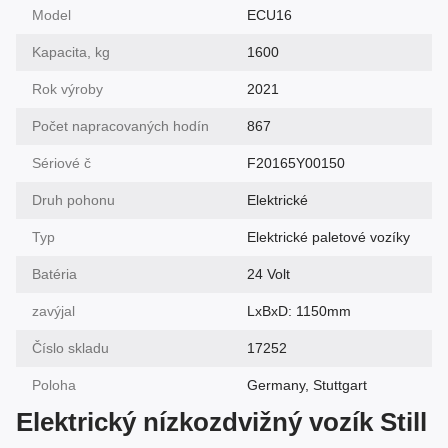
Model
ECU16
Kapacita, kg
1600
Rok výroby
2021
Počet napracovaných hodín
867
Sériové č
F20165Y00150
Druh pohonu
Elektrické
Typ
Elektrické paletové vozíky
Batéria
24 Volt
zavýjal
LxBxD: 1150mm
Číslo skladu
17252
Poloha
Germany, Stuttgart
Elektrický nízkozdvižný vozík Still