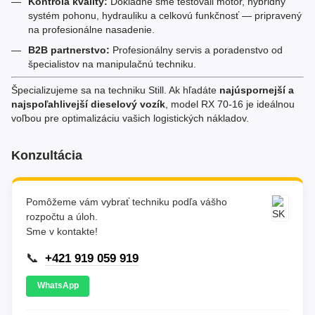
Kontrola kvality:
Dôkladne sme testovali motor, hybridný
systém pohonu, hydrauliku a celkovú funkčnosť — pripravený
na profesionálne nasadenie.
B2B partnerstvo:
Profesionálny servis a poradenstvo od
špecialistov na manipulačnú techniku.
Špecializujeme sa na techniku Still. Ak hľadáte
najúspornejší a
najspoľahlivejší dieselový vozík
, model RX 70-16 je ideálnou
voľbou pre optimalizáciu vašich logistických nákladov.
Konzultácia
Pomôžeme vám vybrať techniku podľa vášho
rozpočtu a úloh.
Sme v kontakte!
📞
+421 919 059 919
WhatsApp