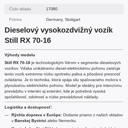
Číslo skladu
17080
Poloha
Germany, Stuttgart
Dieselový vysokozdvižný vozík
Still RX 70-16
Výhody modelu
Still RX 70-16
je technologickým lídrom v segmente dieselových
vozíkov. Vďaka unikátnemu diesel-elektrickému pohonu zaisťuje
tento vozík extrémne nízku spotrebu paliva a pôsobivú presnosť
ovládania. Je to technika, ktorá spája silu spaľovacieho motora s
plynulosťou elektrického pohonu. Model je ideálny pre intenzívnu
prevádzku v interiéri aj exteriéri, kde je potrebná vysoká
spoľahlivosť, odolnosť a nízke prevádzkové náklady.
Logistika a dostupnosť:
Rýchla doprava v Európe:
Dodanie priamo z našich skladov
v
Banskej Bystrici
alebo Nemecku.