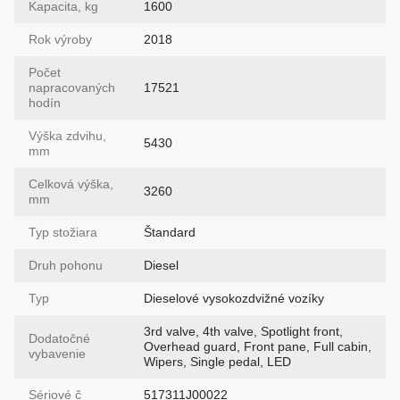
Kapacita, kg
1600
Rok výroby
2018
Počet
napracovaných
17521
hodín
Výška zdvihu,
5430
mm
Celková výška,
3260
mm
Typ stožiara
Štandard
Druh pohonu
Diesel
Typ
Dieselové vysokozdvižné vozíky
3rd valve, 4th valve, Spotlight front,
Dodatočné
Overhead guard, Front pane, Full cabin,
vybavenie
Wipers, Single pedal, LED
Sériové č
517311J00022