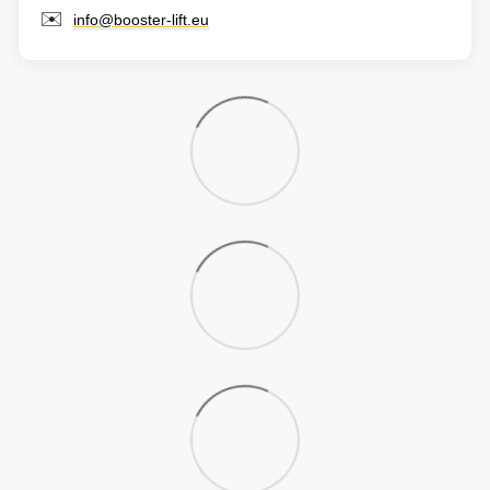
✉️
info@booster-lift.eu