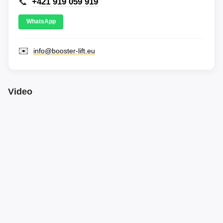
📞
+421 919 059 919
WhatsApp
✉️
info@booster-lift.eu
Video