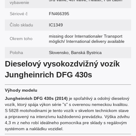
vybavenie
Sériové č
FN466395
Číslo skladu
IC1349
missing door Internationaler Transport
Okrem toho
möglich/ International delivery available
Poloha
Slovensko, Banská Bystrica
Dieselový vysokozdvižný vozík
Jungheinrich DFG 430s
Výhody modelu
Jungheinrich DFG 430s (2014)
je spoľahlivý a odolný dieselový
vozík, ktorý spája výkon série "s" s overenou nemeckou kvalitou.
S 5828 motohodinami je tento vozík v skvelom technickom stave
a pripravený na intenzívnu každodennú prevádzku. Výška zdvihu
4,3 m z neho robí ideálneho pomocníka pre sklady s regálovým
systémom a nakládku vozidiel.