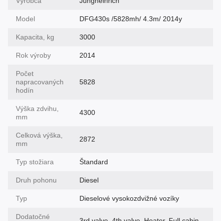
Výrobca
Jungheinrich
Model
DFG430s /5828mh/ 4.3m/ 2014y
Kapacita, kg
3000
Rok výroby
2014
Počet
napracovaných
5828
hodín
Výška zdvihu,
4300
mm
Celková výška,
2872
mm
Typ stožiara
Štandard
Druh pohonu
Diesel
Typ
Dieselové vysokozdvižné vozíky
Dodatočné
3rd valve, 4th valve, Heater, Full cabin